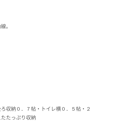
動線。
後ろ収納０．７帖・トイレ横０．５帖・２
えたたっぷり収納