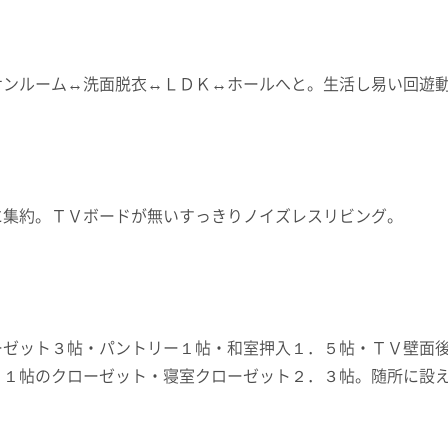
サンルーム↔洗面脱衣↔ＬＤＫ↔ホールへと。生活し易い回遊
に集約。ＴＶボードが無いすっきりノイズレスリビング。
ーゼット３帖・パントリー１帖・和室押入１．５帖・ＴＶ壁面
～１帖のクローゼット・寝室クローゼット２．３帖。随所に設