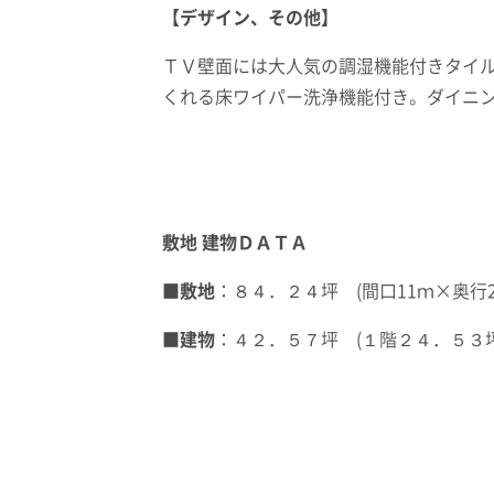
【デザイン、その他】
ＴＶ壁面には大人気の調湿機能付きタイ
くれる床ワイパー洗浄機能付き。ダイニン
敷地 建物ＤＡＴＡ
■敷地
：８４．２４坪 (間口11ｍ×奥行2
■建物
：４２．５７坪 (１階２４．５３