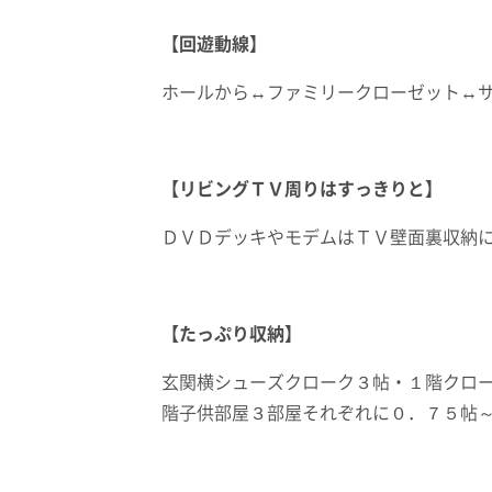
【回遊動線】
ホールから↔ファミリークローゼット↔
【リビングＴＶ周りはすっきりと】
ＤＶＤデッキやモデムはＴＶ壁面裏収納
【たっぷり収納】
玄関横シューズクローク３帖・１階クロ
階子供部屋３部屋それぞれに０．７５帖