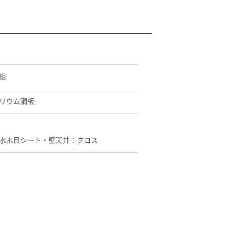
組
リウム鋼板
水木目シート・壁天井：クロス