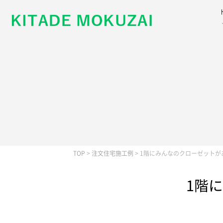
TOP
>
注文住宅施工例
>
1階にみんなのクローゼットが
1階