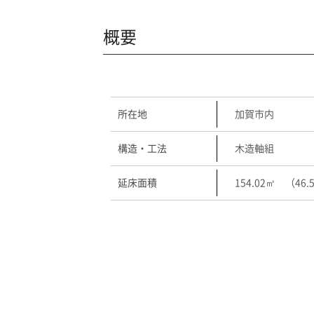
概要
所在地
加賀市内
構造・工法
木造軸組
延床面積
154.02㎡ （46.