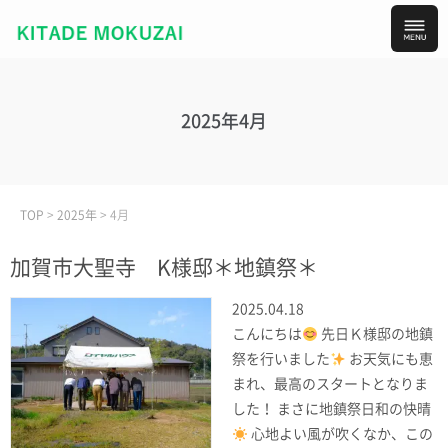
2025年4月
TOP
>
2025年
>
4月
加賀市大聖寺 K様邸＊地鎮祭＊
2025.04.18
こんにちは
先日Ｋ様邸の地鎮
祭を行いました
お天気にも恵
まれ、最高のスタートとなりま
した！ まさに地鎮祭日和の快晴
心地よい風が吹くなか、この